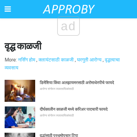
ad
वृद्ध काळजी
More:
नर्सिंग होम
,
क्लायंटसाठी काळजी
,
घरगुती आरोग्य
,
वृद्धत्वाचा
व्यवसाय
डिमेंशिया किंवा अलझायमरसाठी अरोमाथेरपीचे फायदे
आरोग्य संगोपन व्यावसायिकांसाठी
दीर्घकालीन काळजी मध्ये करिअर पादचारी फायदे
आरोग्य संगोपन व्यावसायिकांसाठी
वृद्धांसाठी प्रथमोपचार टिपा