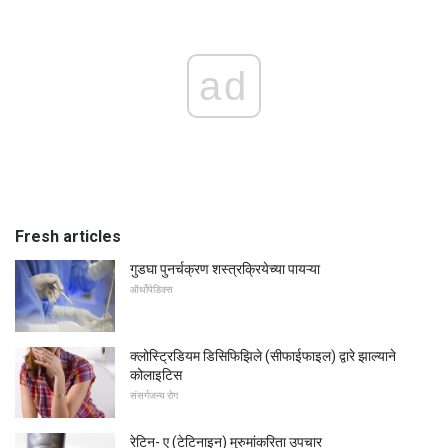
ad
Fresh articles
गुडघा पुनर्चक्रण शस्त्रक्रियेच्या पायऱ्या
ऑर्थोपेडिक्स
क्लोस्ट्रिडियम डिसिफिझिले (सीफाईफाइल) द्वारे झाल्याने
कोलाइटिस
संसर्गजन्य रोग
रेटिन- ए (टेटिनाइन) मुरुमांकरिता उपचार