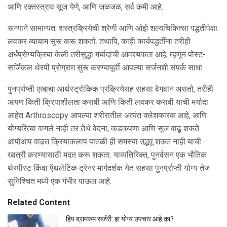
आणि रक्तस्त्राव सूज येणे, आणि जळजळ, सर्व कमी आहे.
रूग्णाने सामान्यत: शस्त्रक्रियेची श्रेणी आणि ओझे शल्यचिकित्सा पद्धतीपेक्षा
लवकर व्यायाम सुरू करू शकतो. तथापि, काही कार्यपद्धतींना तरीही
अर्धप्रोग्यक्रिया केली तरीसुद्धा मर्यादांची आवश्यकता आहे; म्हणून पोस्ट-
सर्जिकल थेरपी प्रोग्राम सुरू करण्यापूर्वी आपल्या सर्जनशी संपर्क साधा.
पुनर्प्राप्ती एखाद्या आर्थस्ट्रोकिक प्रक्रियेसह सहसा वेगवान असतो, तरीही
आपण किती क्रियाशीलता करावी आणि किती लवकर करावी याची मर्यादा
आहेत Arthroscopy आपल्या शरीरातील अत्यंत क्लेशकारक आहे, आणि
योग्यरित्या वागले नाही तर तेथे वेदना, कडकपणा आणि सूज वाढू शकते.
आपोआप वाढत क्रियाकलाप पातळी ही समस्या उद्भवू शकत नाही याची
खात्री करण्यासाठी मदत करू शकता. याव्यतिरिक्त, पुनर्वसन एक भौतिक
थेरपीस्ट किंवा ऍथलेटिक ट्रेनर मार्गदर्शक येत सहसा पुनर्प्राप्ती योग्य तेज
सुनिश्चित मध्ये एक गंभीर पाऊल आहे.
Related Content
हिप ब्रामरुम सर्जरी: हा योग्य उपचार आहे का?