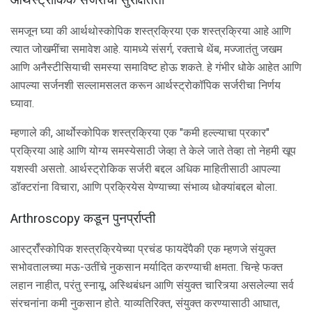
आर्थस्ट्रोकिक सर्जरीची सुरक्षितता
समजून घ्या की आर्थथोस्कोपिक शस्त्रक्रिया एक शस्त्रक्रिया आहे आणि
त्यात जोखमींचा समावेश आहे. यामध्ये संसर्ग, रक्ताचे थेंब, मज्जातंतु जखम
आणि अनैस्टीसियाची समस्या समाविष्ट होऊ शकते. हे गंभीर धोके आहेत आणि
आपल्या सर्जनशी सल्लामसलत करून आर्थस्ट्रोकॉपिक सर्जरीचा निर्णय
घ्यावा.
म्हणाले की, आर्थोस्कोपिक शस्त्रक्रिया एक "कमी हल्ल्याचा प्रकार"
प्रक्रिया आहे आणि योग्य समस्येसाठी जेव्हा ते केले जाते तेव्हा तो नेहमी खूप
यशस्वी असतो. आर्थस्ट्रोकिक सर्जरी बद्दल अधिक माहितीसाठी आपल्या
डॉक्टरांना विचारा, आणि प्रक्रियेस येण्याच्या संभाव्य धोक्यांबद्दल बोला.
Arthroscopy कडून पुनर्प्राप्ती
आर्स्ट्रॉस्कोपिक शस्त्रक्रियेच्या प्रचंड फायदेंपैकी एक म्हणजे संयुक्त
सभोवतालच्या मऊ-उतींचे नुकसान मर्यादित करण्याची क्षमता. चिन्हे फक्त
लहान नाहीत, परंतु स्नायू, अस्थिबंधन आणि संयुक्त चारित्र्या असलेल्या सर्व
संरचनांना कमी नुकसान होते. याव्यतिरिक्त, संयुक्त करण्यासाठी आघात,