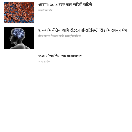
आपण Ebola बद्दल काय माहिती पाहिजे
संसर्गजन्य रोग
फायब्रोमायॅलिया आणि सेंट्रल सेन्सिटिव्हिटी सिंड्रोम समजून घेणे
तीव्र थकवा सिंड्रोम आणि फायब्रोमायॅलिया
फळा सोरायसिस सह कायापालट
त्वचा आरोग्य