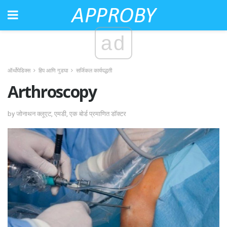
ad
ऑर्थोपेडिक्स
हिप आणि गुडघा
सर्जिकल कार्यपद्धती
Arthroscopy
by जोनाथन क्लूएट, एमडी, एक बोर्ड प्रमाणित डॉक्टर